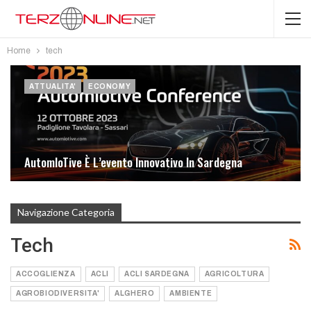
Home
tech
ATTUALITA'
ECONOMY
AutomIoTive È L’evento Innovativo In Sardegna
Navigazione Categoria
Tech
ACCOGLIENZA
ACLI
ACLI SARDEGNA
AGRICOLTURA
AGROBIODIVERSITA'
ALGHERO
AMBIENTE