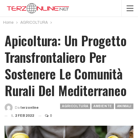
Home
AGRICOLTURA
Apicoltura: Un Progetto
Transfrontaliero Per
Sostenere Le Comunità
Rurali Del Mediterraneo
AGRICOLTURA
AMBIENTE
ANIMALI
Da
Terzonline
IL
2 FEB 2022
0