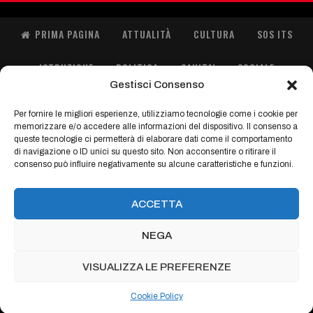
PRIMA PAGINA
ATTUALITÀ
CULTURA
SOS ITS
ISTRUZIONE
POLITICA
SANITA’
SOCIALE
Gestisci Consenso
SPORT
ORIENTA GIOVANI
IMMIGRAZIONE
Per fornire le migliori esperienze, utilizziamo tecnologie come i cookie per
memorizzare e/o accedere alle informazioni del dispositivo. Il consenso a
FASHION
queste tecnologie ci permetterà di elaborare dati come il comportamento
di navigazione o ID unici su questo sito. Non acconsentire o ritirare il
consenso può influire negativamente su alcune caratteristiche e funzioni.
Con il contributo di:
ACCETTA
NEGA
© 2021 - Terzonline | Codice fiscale: 92091810900 |
Cookie Policy
|
VISUALIZZA LE PREFERENZE
Website Design:
fL Comunicazione
Cookie Policy