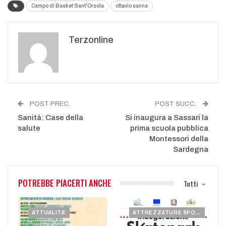
Campo di Basket Sant'Orsola
ottavio sanna
Terzonline
POST PREC.
POST SUCC.
Sanità: Case della
Si inaugura a Sassari la
salute
prima scuola pubblica
Montessori della
Sardegna
POTREBBE PIACERTI ANCHE
Tutti
ATTUALITA'
ATTREZZATURE SPORTIVE