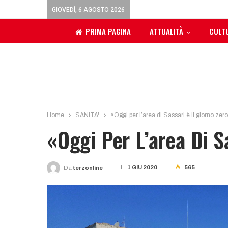
GIOVEDÌ, 6 AGOSTO 2026
PRIMA PAGINA
ATTUALITÀ
CULT
Home
SANITA'
«Oggi per l’area di Sassari è il giorno zer
«Oggi Per L’area Di S
IL
1 GIU 2020
565
Da
Terzonline