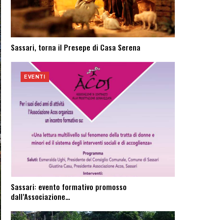
Sassari, torna il Presepe di Casa Serena
EVENTI
Sassari: evento formativo promosso
dall’Associazione…