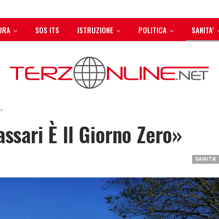
URA
SOS ITS
ISTRUZIONE
POLITICA
SANITA’
o»
assari È Il Giorno Zero»
SANITA'