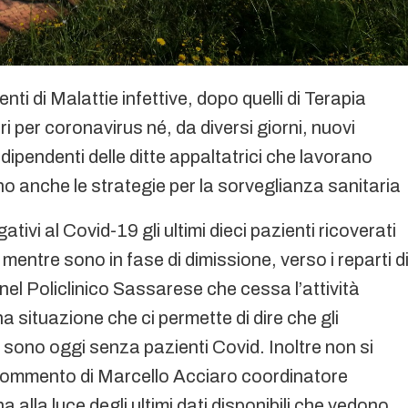
enti di Malattie infettive, dopo quelli di Terapia
ri per coronavirus né, da diversi giorni, nuovi
 dipendenti delle ditte appaltatrici che lavorano
o anche le strategie per la sorveglianza sanitaria
ivi al Covid-19 gli ultimi dieci pazienti ricoverati
e mentre sono in fase di dimissione, verso i reparti d
ati nel Policlinico Sassarese che cessa l’attività
a situazione che ci permette di dire che gli
 sono oggi senza pazienti Covid. Inoltre non si
il commento di Marcello Acciaro coordinatore
a alla luce degli ultimi dati disponibili che vedono