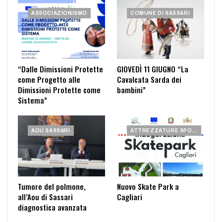
ASSOCIAZIONISMO
COMUNE DI SASSARI
“Dalle Dimissioni Protette
GIOVEDÌ 11 GIUGNO “La
come Progetto alle
Cavalcata Sarda dei
Dimissioni Protette come
bambini”
Sistema”
AOU SASSARI
ATTREZZATURE SPORTIVE
Tumore del polmone,
Nuovo Skate Park a
all’Aou di Sassari
Cagliari
diagnostica avanzata