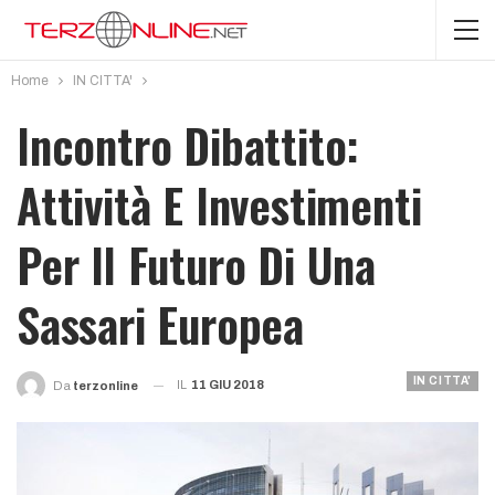
Home
IN CITTA'
Incontro Dibattito:
Attività E Investimenti
Per Il Futuro Di Una
Sassari Europea
IN CITTA'
IL
11 GIU 2018
Da
Terzonline