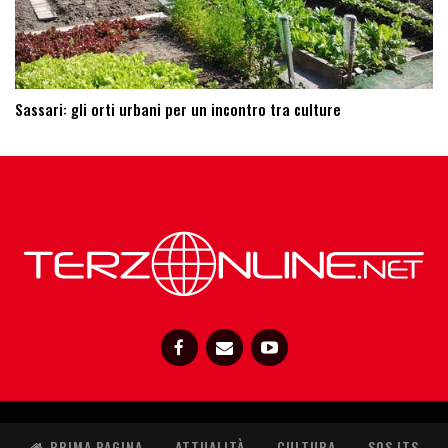
Sassari: ​gli orti urbani per un incontro tra culture
PRIMA PAGINA
ATTUALITÀ
CULTURA
SOS ITS