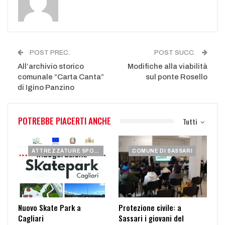
POST PREC.
POST SUCC.
All’archivio storico
Modifiche alla viabilità
comunale “Carta Canta”
sul ponte Rosello
di Igino Panzino
POTREBBE PIACERTI ANCHE
Tutti
ATTREZZATURE SPORTIVE
COMUNE DI SASSARI
Nuovo Skate Park a
Protezione civile: a
Cagliari
Sassari i giovani del