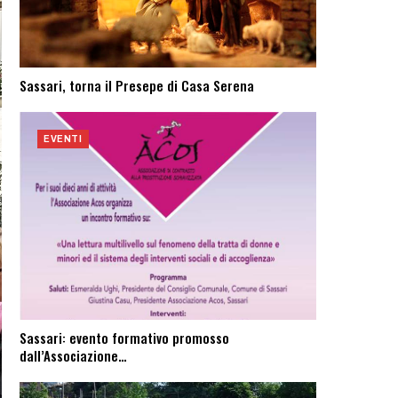
Sassari, torna il Presepe di Casa Serena
EVENTI
Sassari: evento formativo promosso
dall’Associazione…