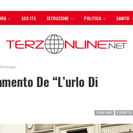
URA
SOS ITS
ISTRUZIONE
POLITICA
SANITA’
i Penelope”
lamento De “L’urlo Di
CAGLIARI
EVENTO