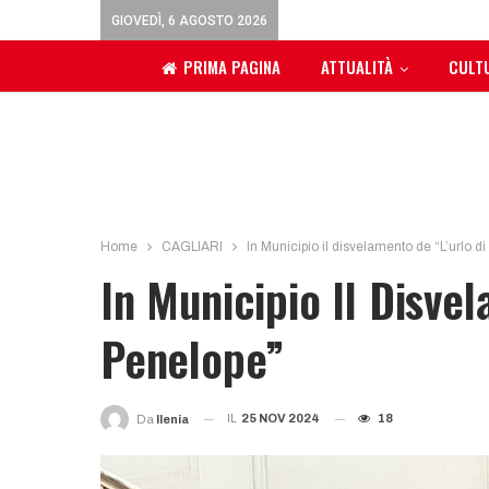
GIOVEDÌ, 6 AGOSTO 2026
PRIMA PAGINA
ATTUALITÀ
CULT
Home
CAGLIARI
In Municipio il disvelamento de “L’urlo d
In Municipio Il Disve
Penelope”
IL
25 NOV 2024
18
Da
Ilenia