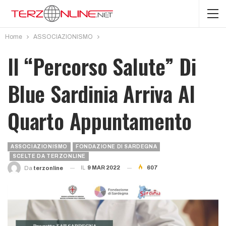
Home
ASSOCIAZIONISMO
Il “percorso Salute” Di
Blue Sardinia Arriva Al
Quarto Appuntamento
ASSOCIAZIONISMO
FONDAZIONE DI SARDEGNA
SCELTE DA TERZONLINE
IL
9 MAR 2022
607
Da
Terzonline