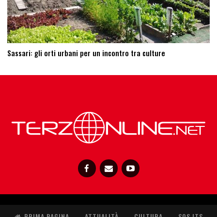
Sassari: ​gli orti urbani per un incontro tra culture
PRIMA PAGINA
ATTUALITÀ
CULTURA
SOS ITS