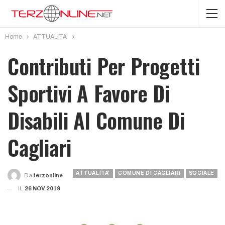
Home
ATTUALITA'
Contributi Per Progetti
Sportivi A Favore Di
Disabili Al Comune Di
Cagliari
ATTUALITA'
COMUNE DI CAGLIARI
SOCIALE
Da
Terzonline
IL
26 NOV 2019