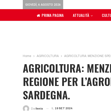
GIOVEDÌ, 6 AGOSTO 2026
PRIMA PAGINA
ATTUALITÀ
CULT
Home
AGRICOLTURA
AGRICOLTURA: MENZIONE SPEC
AGRICOLTURA: MENZI
REGIONE PER L’AGRO
SARDEGNA.
IL
19 SET 2024
Da
Ilenia