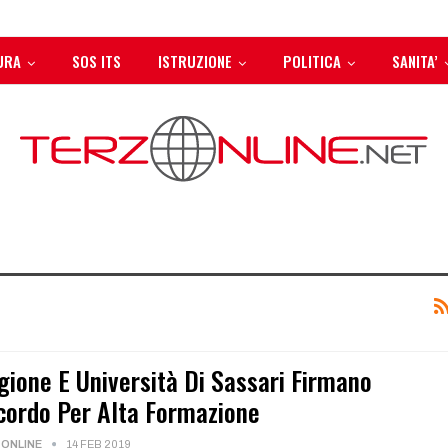
URA
SOS ITS
ISTRUZIONE
POLITICA
SANITA’
gione E Università Di Sassari Firmano
cordo Per Alta Formazione
ONLINE
14 FEB 2019