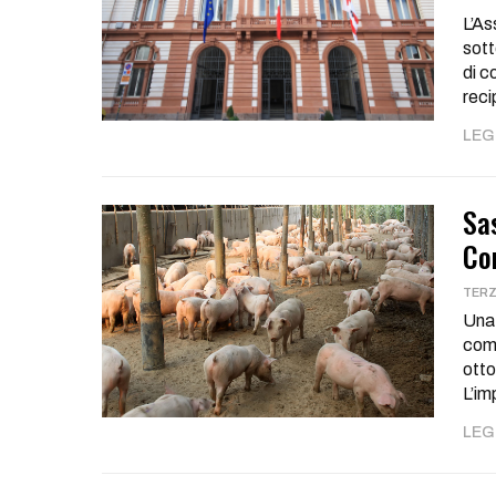
L’As
sott
di c
rec
LEGG
Sa
Co
TERZ
Una 
comp
otto
L’i
LEGG