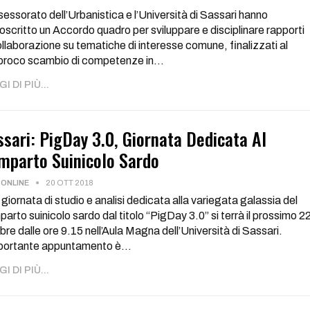
sessorato dell’Urbanistica e l’Università di Sassari hanno
oscritto un Accordo quadro per sviluppare e disciplinare rapporti
ollaborazione su tematiche di interesse comune, finalizzati al
iproco scambio di competenze in…
I DI PIÙ...
ssari: PigDay 3.0, Giornata Dedicata Al
mparto Suinicolo Sardo
ONLINE
20 OTT 2018
giornata di studio e analisi dedicata alla variegata galassia del
arto suinicolo sardo dal titolo “PigDay 3.0” si terrà il prossimo 2
bre dalle ore 9.15 nell’Aula Magna dell’Università di Sassari.
mportante appuntamento è
…
I DI PIÙ...