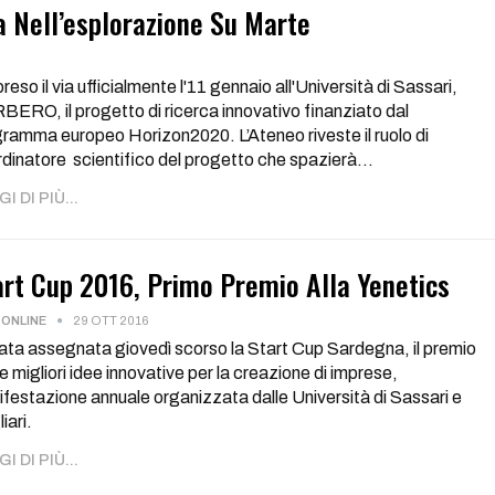
a Nell’esplorazione Su Marte
reso il via ufficialmente l'11 gennaio all'Università di Sassari,
ERO, il progetto di ricerca innovativo finanziato dal
ramma europeo Horizon2020. L’Ateneo riveste il ruolo di
dinatore scientifico del progetto che spazierà…
I DI PIÙ...
art Cup 2016, Primo Premio Alla Yenetics
ONLINE
29 OTT 2016
ata assegnata giovedì scorso la Start Cup Sardegna, il premio
le migliori idee innovative per la creazione di imprese,
festazione annuale organizzata dalle Università di Sassari e
iari.
I DI PIÙ...