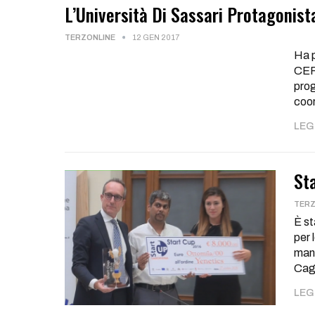
L’Università Di Sassari Protagonist
TERZONLINE
12 GEN 2017
Ha p
CERB
prog
coor
LEGG
St
TERZ
È st
per 
mani
Cagl
LEGG