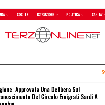
URA
SOS ITS
ISTRUZIONE
POLITICA
SANITA’
gione: Approvata Una Delibera Sul
conoscimento Del Circolo Emigrati Sardi A
anghai