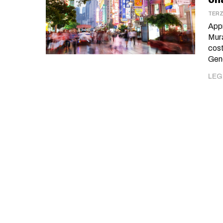
TERZ
Appr
Mura
cost
Gene
LEGG