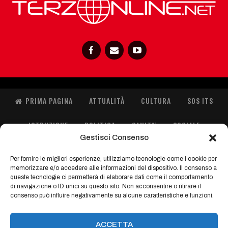
PRIMA PAGINA
ATTUALITÀ
CULTURA
SOS ITS
ISTRUZIONE
POLITICA
SANITA’
SOCIALE
Gestisci Consenso
SPORT
ORIENTA GIOVANI
IMMIGRAZIONE
Per fornire le migliori esperienze, utilizziamo tecnologie come i cookie per
memorizzare e/o accedere alle informazioni del dispositivo. Il consenso a
FASHION
queste tecnologie ci permetterà di elaborare dati come il comportamento
di navigazione o ID unici su questo sito. Non acconsentire o ritirare il
consenso può influire negativamente su alcune caratteristiche e funzioni.
Con il contributo di:
ACCETTA