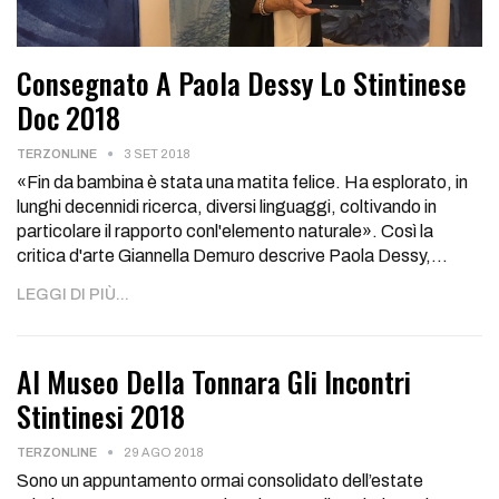
Consegnato A Paola Dessy Lo Stintinese
Doc 2018
TERZONLINE
3 SET 2018
«Fin da bambina è stata una matita felice. Ha esplorato, in
lunghi decennidi ricerca, diversi linguaggi, coltivando in
particolare il rapporto conl'elemento naturale».
Così la
critica d'arte Giannella Demuro descrive Paola Dessy,
…
LEGGI DI PIÙ...
Al Museo Della Tonnara Gli Incontri
Stintinesi 2018
TERZONLINE
29 AGO 2018
Sono un appuntamento ormai consolidato dell’estate