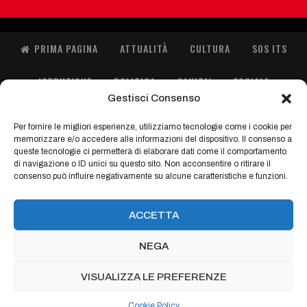
PRIMA PAGINA
ATTUALITÀ
CULTURA
SOS ITS
ISTRUZIONE
POLITICA
SANITA’
SOCIALE
Gestisci Consenso
SPORT
ORIENTA GIOVANI
IMMIGRAZIONE
Per fornire le migliori esperienze, utilizziamo tecnologie come i cookie per
memorizzare e/o accedere alle informazioni del dispositivo. Il consenso a
FASHION
queste tecnologie ci permetterà di elaborare dati come il comportamento
di navigazione o ID unici su questo sito. Non acconsentire o ritirare il
consenso può influire negativamente su alcune caratteristiche e funzioni.
Con il contributo di:
ACCETTA
NEGA
© 2021 - Terzonline | Codice fiscale: 92091810900 |
Cookie Policy
|
VISUALIZZA LE PREFERENZE
Website Design:
fL Comunicazione
Cookie Policy