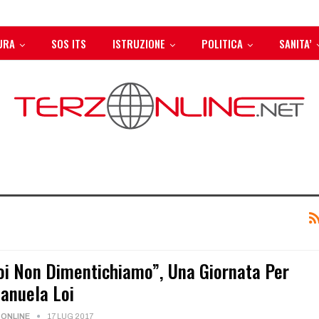
URA
SOS ITS
ISTRUZIONE
POLITICA
SANITA’
oi Non Dimentichiamo”, Una Giornata Per
anuela Loi
ONLINE
17 LUG 2017