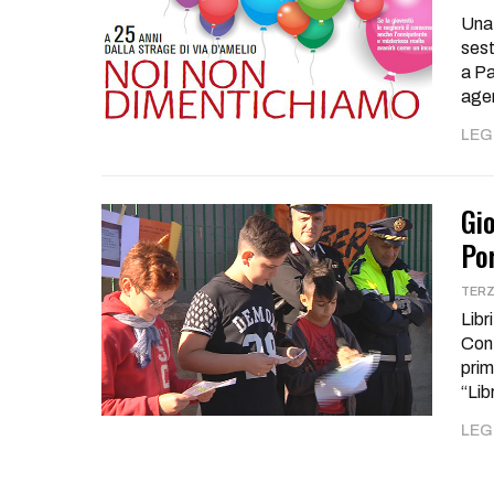
Una 
sest
a Pa
agen
LEGG
Gio
Po
TERZ
Libr
Con 
prim
“Lib
LEGG