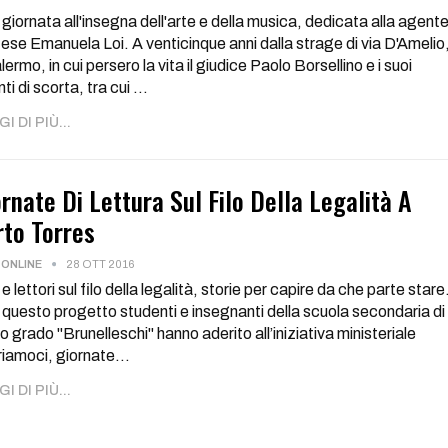
giornata all'insegna dell'arte e della musica, dedicata alla agent
ese Emanuela Loi. A venticinque anni dalla strage di via D'Amelio
lermo, in cui persero la vita il giudice Paolo Borsellino e i suoi
ti di scorta, tra cui …
I DI PIÙ...
rnate Di Lettura Sul Filo Della Legalità A
rto Torres
ONLINE
28 OTT 2016
i e lettori sul filo della legalità, storie per capire da che parte stare
questo progetto studenti e insegnanti della scuola secondaria di
o grado "Brunelleschi" hanno aderito all’iniziativa ministeriale
riamoci, giornate…
I DI PIÙ...