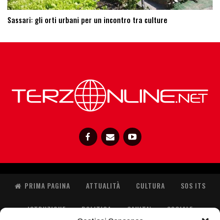
Sassari: ​gli orti urbani per un incontro tra culture
PRIMA PAGINA
ATTUALITÀ
CULTURA
SOS ITS
ISTRUZIONE
POLITICA
SANITA’
SOCIALE