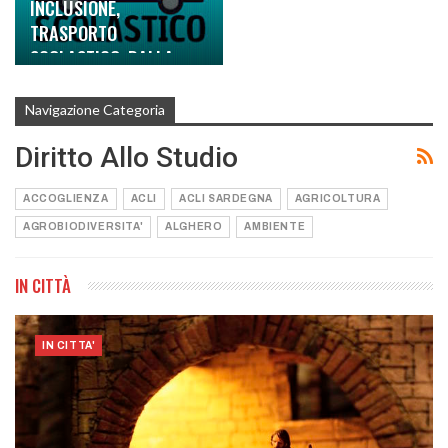
INCLUSIONE,
TRASPORTO
SCOLASTICO: DALLA
REGIONE…
Navigazione Categoria
Diritto Allo Studio
ACCOGLIENZA
ACLI
ACLI SARDEGNA
AGRICOLTURA
AGROBIODIVERSITA'
ALGHERO
AMBIENTE
IN CITTÀ
IN CITTA'